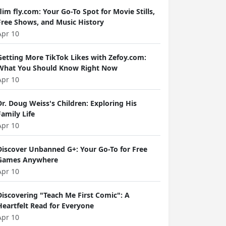
flim fly.com: Your Go-To Spot for Movie Stills,
Free Shows, and Music History
Apr 10
Getting More TikTok Likes with Zefoy.com:
What You Should Know Right Now
Apr 10
Dr. Doug Weiss's Children: Exploring His
Family Life
Apr 10
Discover Unbanned G+: Your Go-To for Free
Games Anywhere
Apr 10
Discovering "Teach Me First Comic": A
Heartfelt Read for Everyone
Apr 10