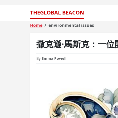
THEGLOBAL BEACON
Home
environmental issues
撒克遜·馬斯克：一位
By
Emma Powell